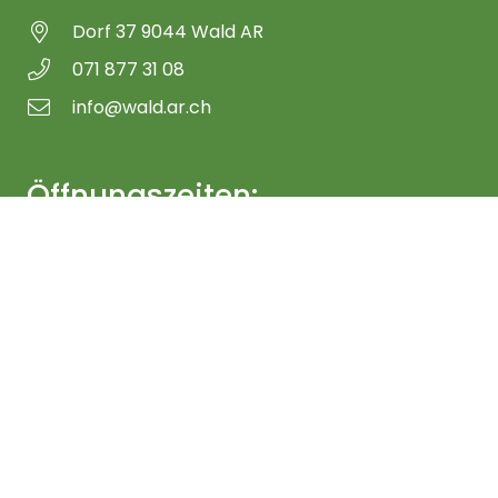
Dorf 37 9044 Wald AR
071 877 31 08
info@wald.ar.ch
Öffnungszeiten:
Montag: 8.00 – 11.30 Uhr und 14.00 – 18.00 Uhr
Dienstag – Freitag: 8.00 – 11.30 Uhr
Anmeldung Newsletter